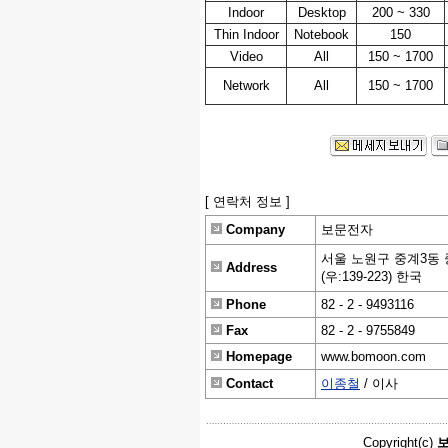
Indoor
Desktop
200 ~ 330
Thin Indoor
Notebook
150
Video
All
150 ~ 1700
Network
All
150 ~ 1700
[ 연락처 정보 ]
Company
보문전자
서울 노원구 중계3동 
Address
(우:139-223) 한국
Phone
82 - 2 - 9493116
Fax
82 - 2 - 9755849
Homepage
www.bomoon.com
Contact
이종철
/ 이사
Copyright(c)