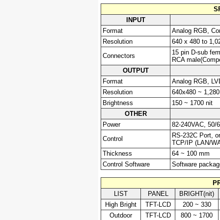
S
INPUT
Format
Analog RGB, Co
Resolution
640 x 480 to 1,0
15 pin D-sub fe
Connectors
RCA male(Compo
OUTPUT
Format
Analog RGB, LV
Resolution
640x480 ~ 1,280 
Brightness
150 ~ 1700 nit
OTHER
Power
82-240VAC, 50/
RS-232C Port, o
Control
TCP/IP (LAN/W
Thickness
64 ~ 100 mm
Control Software
Software package
P
LIST
PANEL
BRIGHT(nit)
High Bright
TFT-LCD
200 ~ 330
Outdoor
TFT-LCD
800 ~ 1700